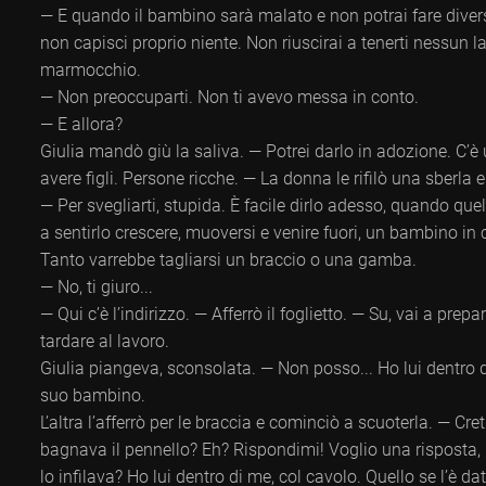
— E quando il bambino sarà malato e non potrai fare divers
non capisci proprio niente. Non riuscirai a tenerti nessun 
marmocchio.
— Non preoccuparti. Non ti avevo messa in conto.
— E allora?
Giulia mandò giù la saliva. — Potrei darlo in adozione. C
avere figli. Persone ricche. — La donna le rifilò una sberla e 
— Per svegliarti, stupida. È facile dirlo adesso, quando qu
a sentirlo crescere, muoversi e venire fuori, un bambino in 
Tanto varrebbe tagliarsi un braccio o una gamba.
— No, ti giuro...
— Qui c’è l’indirizzo. — Afferrò il foglietto. — Su, vai a prep
tardare al lavoro.
Giulia piangeva, sconsolata. — Non posso... Ho lui dentro 
suo bambino.
L’altra l’afferrò per le braccia e cominciò a scuoterla. — Cr
bagnava il pennello? Eh? Rispondimi! Voglio una risposta, 
lo infilava? Ho lui dentro di me, col cavolo. Quello se l’è 