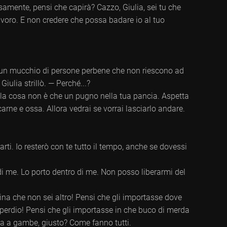
amente, pensi che capirà? Cazzo, Giulia, sei tu che
lavoro. E non credere che possa badare io al tuo
’è un mucchio di persone perbene che non riescono ad
Giulia strillò. — Perché...?
ella cosa non è che un pugno nella tua pancia. Aspetta
carne e ossa. Allora vedrai se vorrai lasciarlo andare.
ararti. Io resterò con te tutto il tempo, anche se dovessi
di me. Lo porto dentro di me. Non posso liberarmi del
etina che non sei altro! Pensi che gli importasse dove
perdio! Pensi che gli importasse in che buco di merda
data a gambe, giusto? Come fanno tutti.