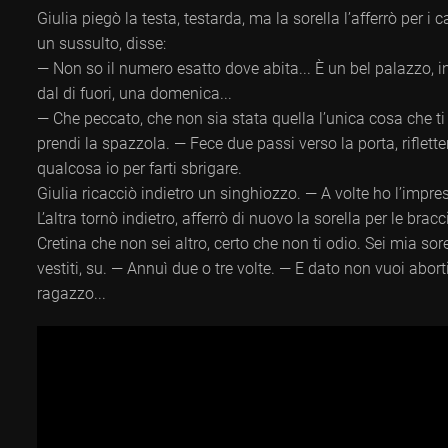
Giulia piegò la testa, testarda, ma la sorella l’afferrò per i
un sussulto, disse:
— Non so il numero esatto dove abita... È un bel palazzo, 
dal di fuori, una domenica...
— Che peccato, che non sia stata quella l’unica cosa che ti 
prendi la spazzola. — Fece due passi verso la porta, riflette
qualcosa io per farti sbrigare.
Giulia ricacciò indietro un singhiozzo. — A volte ho l’impre
L’altra tornò indietro, afferrò di nuovo la sorella per le br
Cretina che non sei altro, certo che non ti odio. Sei mia so
vestiti, su. — Annuì due o tre volte. — E dato non vuoi abo
ragazzo...