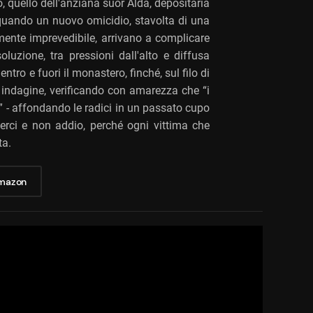
, quello dell'anziana suor Alda, depositaria
E quando un nuovo omicidio, stavolta di una
mente imprevedibile, arrivano a complicare
oluzione, tra pressioni dall'alto e diffusa
tro e fuori il monastero, finché, sul filo di
 indagine, verificando con amarezza che “i
” - affondando le radici in un passato cupo
derci e non addio, perché ogni vittima che
ta.
Amazon