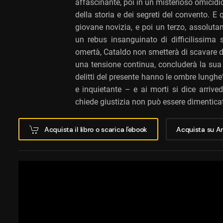
affascinante, poi in un misterioso omicidio
della storia e dei segreti del convento. 
giovane novizia, e poi un terzo, assoluta
un rebus insanguinato di difficilissima s
omertà, Cataldo non smetterà di scavare den
una tensione continua, concluderà la sua
delitti del presente hanno le ombre lunghe
e inquietante – e ai morti si dice arrive
chiede giustizia non può essere dimentica
Acquista il libro o scarica l'ebook
Acquista su 