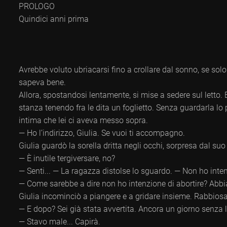
PROLOGO
Quindici anni prima
Avrebbe voluto ubriacarsi fino a crollare dal sonno, se sol
sapeva bene.
Allora, spostandosi lentamente, si mise a sedere sul letto.
stanza tenendo fra le dita un foglietto. Senza guardarla l
intima che lei ci aveva messo sopra.
— Ho l’indirizzo, Giulia. Se vuoi ti accompagno.
Giulia guardò la sorella dritta negli occhi, sorpresa dal suo t
— È inutile tergiversare, no?
— Senti... — La ragazza distolse lo sguardo. — Non ho inten
— Come sarebbe a dire non ho intenzione di abortire? Abbia
Giulia incominciò a piangere e a gridare insieme. Rabbiosa
— E dopo? Sei già stata avvertita. Ancora un giorno senza l
— Stavo male... Capirà.