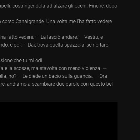
 capelli, costringendola ad alzare gli occhi. Finché, dopo
in corso Canalgrande. Una volta me l’ha fatto vedere
ha fatto vedere. — La lasciò andare. — Vestiti, e
ndo, e poi: — Dai, trova quella spazzola, se no farò
ssione che tu mi odi.
accia e la scosse, ma stavolta con meno violenza. —
rella, no? — Le diede un bacio sulla guancia. — Ora
rtire, andiamo a scambiare due parole con questo bel