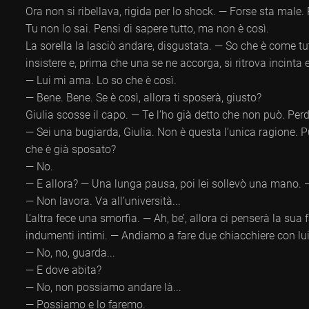
Ora non si ribellava, rigida per lo shock. — Forse sta male.
Tu non lo sai. Pensi di sapere tutto, ma non è così.
La sorella la lasciò andare, disgustata. — So che è come tut
insistere e, prima che una se ne accorga, si ritrova incinta
— Lui mi ama. Lo so che è così.
— Bene. Bene. Se è così, allora ti sposerà, giusto?
Giulia scosse il capo. — Te l’ho già detto che non può. Perd
— Sei una bugiarda, Giulia. Non è questa l’unica ragione. P
che è già sposato?
— No.
— E allora? — Una lunga pausa, poi lei sollevò una mano.
— Non lavora. Va all’università...
L’altra fece una smorfia. — Ah, be’, allora ci penserà la sua 
indumenti intimi. — Andiamo a fare due chiacchiere con lui
— No, no, guarda...
— E dove abita?
— No, non possiamo andare là...
— Possiamo e lo faremo.