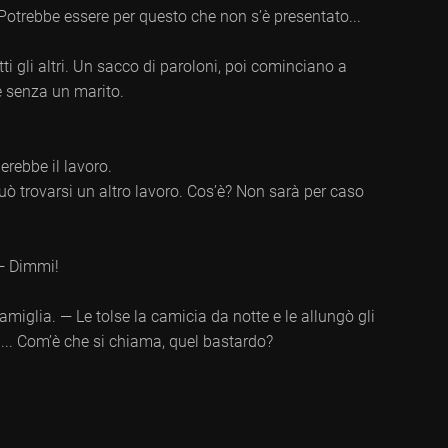
 Potrebbe essere per questo che non s’è presentato...
ti gli altri. Un sacco di paroloni, poi cominciano a
 e senza un marito.
erebbe il lavoro.
uò trovarsi un altro lavoro. Cos’è? Non sarà per caso
 — Dimmi!
famiglia. — Le tolse la camicia da notte e le allungò gli
... Com’è che si chiama, quel bastardo?